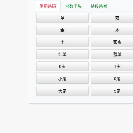
常用杀码
合数半头
杀段杀肖
单
双
金
木
土
家畜
红单
蓝单
0头
1头
小尾
0尾
大尾
5尾