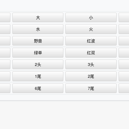
大
小
水
火
野兽
红波
绿单
红双
2头
3头
1尾
2尾
6尾
7尾