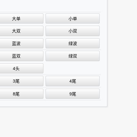
大单
小单
大双
小双
蓝波
绿波
蓝双
绿双
4头
3尾
4尾
8尾
9尾