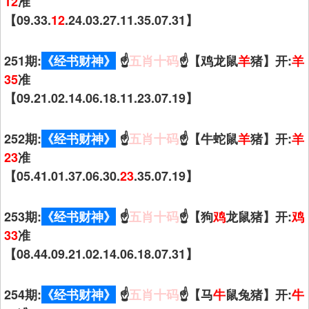
12
准
【09.33.
12
.24.03.27.11.35.07.31】
251期:
《经书财神》
☝️
五肖十码
☝️【鸡龙鼠
羊
猪】开:
羊
35
准
【09.21.02.14.06.18.11.23.07.19】
252期:
《经书财神》
☝️
五肖十码
☝️【牛蛇鼠
羊
猪】开:
羊
23
准
【05.41.01.37.06.30.
23
.35.07.19】
253期:
《经书财神》
☝️
五肖十码
☝️【狗
鸡
龙鼠猪】开:
鸡
33
准
【08.44.09.21.02.14.06.18.07.31】
254期:
《经书财神》
☝️
五肖十码
☝️【马
牛
鼠兔猪】开:
牛