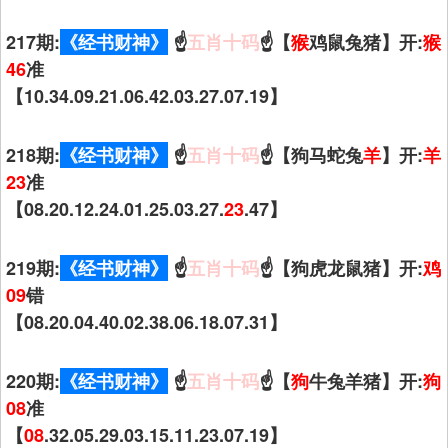
217期:
《经书财神》
☝️
五肖十码
☝️【
猴
鸡鼠兔猪】开:
猴
46
准
【10.34.09.21.06.42.03.27.07.19】
218期:
《经书财神》
☝️
五肖十码
☝️【狗马蛇兔
羊
】开:
羊
23
准
【08.20.12.24.01.25.03.27.
23
.47】
219期:
《经书财神》
☝️
五肖十码
☝️【狗虎龙鼠猪】开:
鸡
09
错
【08.20.04.40.02.38.06.18.07.31】
220期:
《经书财神》
☝️
五肖十码
☝️【
狗
牛兔羊猪】开:
狗
08
准
【
08
.32.05.29.03.15.11.23.07.19】