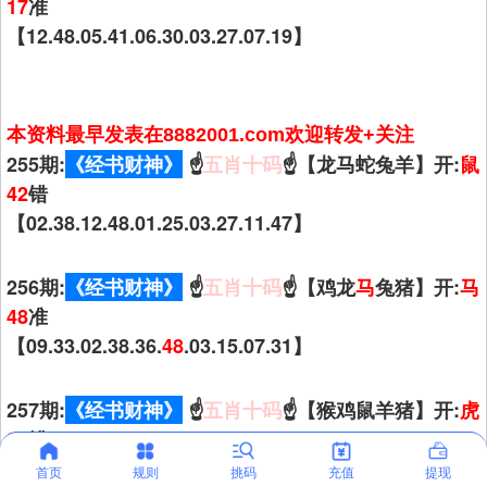
17
准
【12.48.05.41.06.30.03.27.07.19】
本资料最早发表在8882001.com欢迎转发+关注
255期:
《经书财神》
☝️
五肖十码
☝️【龙马蛇兔羊】开:
鼠
42
错
【02.38.12.48.01.25.03.27.11.47】
256期:
《经书财神》
☝️
五肖十码
☝️【鸡龙
马
兔猪】开:
马
48
准
【09.33.02.38.36.
48
.03.15.07.31】
257期:
《经书财神》
☝️
五肖十码
☝️【猴鸡鼠羊猪】开:
虎
28
错
【10.34.09.45.06.42.11.47.07.43】
首页
规则
挑码
充值
提现