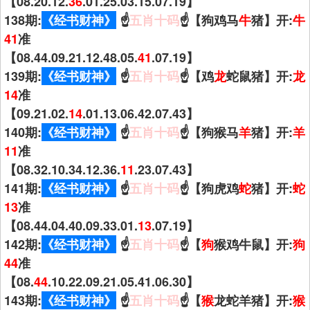
【08.20.12.
36
.01.25.03.15.07.19】
138期:
《经书财神》
☝️
五肖十码
☝️【狗鸡马
牛
猪】开:
牛
41
准
【08.44.09.21.12.48.05.
41
.07.19】
139期:
《经书财神》
☝️
五肖十码
☝️【鸡
龙
蛇鼠猪】开:
龙
14
准
【09.21.02.
14
.01.13.06.42.07.43】
140期:
《经书财神》
☝️
五肖十码
☝️【狗猴马
羊
猪】开:
羊
11
准
【08.32.10.34.12.36.
11
.23.07.43】
141期:
《经书财神》
☝️
五肖十码
☝️【狗虎鸡
蛇
猪】开:
蛇
13
准
【08.44.04.40.09.33.01.
13
.07.19】
142期:
《经书财神》
☝️
五肖十码
☝️【
狗
猴鸡牛鼠】开:
狗
44
准
【08.
44
.10.22.09.21.05.41.06.30】
143期:
《经书财神》
☝️
五肖十码
☝️【
猴
龙蛇羊猪】开:
猴