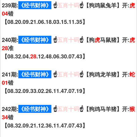
239期:
《经书财神》
☝️
五肖十码
☝️【狗鸡鼠兔羊】开:
虎
04
错
【08.20.09.21.06.18.03.15.11.35】
240期:
《经书财神》
☝️
五肖十码
☝️【狗
虎
马鼠猪】开:
虎
28
准
【08.32.04.
28
.12.48.06.30.07.43】
241期:
《经书财神》
☝️
五肖十码
☝️【狗鸡龙羊猪】开:
蛇
01
错
【08.32.09.33.02.26.11.47.07.19】
242期:
《经书财神》
☝️
五肖十码
☝️【狗鸡马羊猪】开:
猴
34
错
【08.32.09.21.12.36.11.47.07.43】