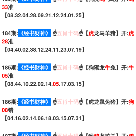
33
准
【08.32.04.28.09.21.12.24.01.25】
184期:
《经书财神》
☝️
五肖十码
☝️【
虎
龙马羊猪】开:
虎
28
准
【04.40.02.38.12.24.11.23.07.19】
185期:
《经书财神》
☝️
五肖十码
☝️【狗猴龙
牛
兔】开:
牛
05
准
【08.44.10.22.02.14.
05
.17.03.15】
186期:
《经书财神》
☝️
五肖十码
☝️【虎龙鼠兔猪】开:
狗
08
错
【04.16.02.14.06.18.03.15.07.31】