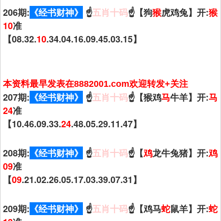
206期:
《经书财神》
☝️
五肖十码
☝️【狗
猴
虎鸡兔】开:
猴
10
准
【08.32.
10
.34.04.16.09.45.03.15】
本资料最早发表在8882001.com欢迎转发+关注
207期:
《经书财神》
☝️
五肖十码
☝️【猴鸡
马
牛羊】开:
马
24
准
【10.46.09.33.
24
.48.05.29.11.47】
208期:
《经书财神》
☝️
五肖十码
☝️【
鸡
龙牛兔猪】开:
鸡
09
准
【
09
.21.02.26.05.17.03.39.07.31】
209期:
《经书财神》
☝️
五肖十码
☝️【鸡马
蛇
鼠羊】开:
蛇