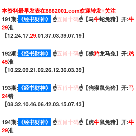
本资料最早发表在8882001.com欢迎转发+关注
191期:
《经书财神》
☝️
五肖十码
☝️【马
牛
蛇兔猪】开:
牛
29
准
【12.24.17.
29
.01.37.03.39.07.19】
192期:
《经书财神》
☝️
五肖十码
☝️【猴
鸡
龙马兔】开:
鸡
45
准
【10.22.09.21.02.26.12.36.03.39】
193期:
《经书财神》
☝️
五肖十码
☝️【狗猴鼠兔猪】开:
马
24
错
【08.32.10.46.06.42.03.15.07.43】
194期:
《经书财神》
☝️
五肖十码
☝️【虎
牛
鼠兔猪】开:
牛
29
准