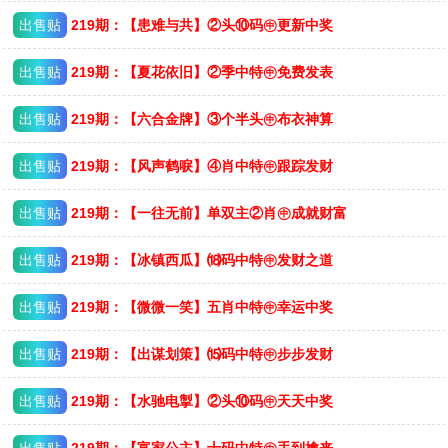
出售贴
219期：【患难与共】②头⑩码㊥更新中奖
出售贴
219期：【夏花依旧】②季中特㊥免费发表
出售贴
219期：【六合金牌】③个半头㊥布衣神算
出售贴
219期：【风声鹤唳】④肖中特㊥跟踪发财
出售贴
219期：【一往无前】单双主②肖㊥成就财富
出售贴
219期：【冰镇西瓜】⒅码中特㊥发财之道
出售贴
219期：【微微一笑】五肖中特㊥幸运中奖
出售贴
219期：【出谋划策】⒂码中特㊥步步发财
出售贴
219期：【水驰电掣】②头⑩码㊥天天中奖