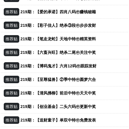
推荐贴
219期：【爱的承诺】四肖八码㊥赚钱秘籍
推荐贴
219期：【彩子佳人】绝杀③段㊥步步发财
推荐贴
219期：【笔走龙蛇】天地中特㊥精英资料
推荐贴
219期：【六畜兴旺】绝杀二尾㊥关注中奖
推荐贴
219期：【博码鬼才】六肖12码㊥跟踪发财
推荐贴
219期：【至尊猛兽】②季中特㊥圆梦六合
推荐贴
219期：【清风拂柳】前后中特㊥天天中奖
推荐贴
219期：【创业基金】二头六码㊥更新中奖
推荐贴
219期：【送财童子】单双中特㊥免费发表