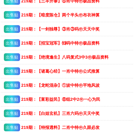
出售贴
219期：【三羊开泰】⑤肖中特㊥极品资料
出售贴
219期：【暗度陈仓】两个半头㊥布衣神算
出售贴
219期：【一剑独尊】③肖③码㊥天天中奖
出售贴
219期：【招宝冠军】⒀码中特㊥极品资料
出售贴
219期：【绝境逢生】八码复式3中3㊥极品资料
出售贴
219期：【诸葛心经】一肖中特㊥公式推算
出售贴
219期：【龙蛇混杂】①波中特㊥平地风波
出售贴
219期：【富彩益民】⑧组2中2㊥一心为民
出售贴
219期：【白姐玄机】三肖六码㊥天天中奖
出售贴
219期：【特报透料】二肖中特㊥久跟必发