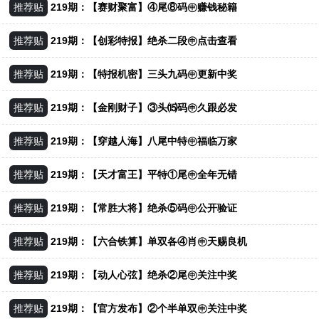
推荐贴
219期：【赛财聚富】④尾⑧码㊥赚钱秘籍
推荐贴
219期：【创彩特报】绝杀二段㊥点击查看
推荐贴
219期：【特报机密】三头九码㊥更新中奖
推荐贴
219期：【金刚财子】③头⒂码㊥久跟必发
推荐贴
219期：【穿越人海】八尾中特㊥福临万家
推荐贴
219期：【天才富王】平特①尾㊥全年无错
推荐贴
219期：【常胜大将】绝杀⑤码㊥公开验证
推荐贴
219期：【六合铁算】单双各④肖㊥天赐良机
推荐贴
219期：【动人心弦】绝杀②尾㊥关注中奖
推荐贴
219期：【官方发布】②个半单双㊥关注中奖