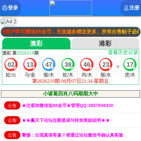
登录
注册
即可赠送88金币，充值越多赠送更多、所有出售帖子必须都是
小诸葛四肖八码期期大中
公告
★注册加微信送88金币★管理QQ:3857848430
公告
★★赢天下论坛拉新提成与转发奖励说明★★
公告
警惕：出现真假客服？请通过论坛微信号确认真客服