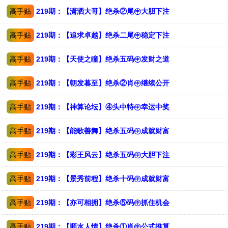
高手贴
219期：【潇洒大哥】绝杀②尾㊥大胆下注
高手贴
219期：【追求卓越】绝杀二尾㊥稳定下注
高手贴
219期：【天使之瞳】绝杀五码㊥发财之道
高手贴
219期：【朝发暮至】绝杀②肖㊥继续公开
高手贴
219期：【神算论坛】④头中特㊥幸运中奖
高手贴
219期：【能歌善舞】绝杀五码㊥成就财富
高手贴
219期：【彩王风云】绝杀五码㊥大胆下注
高手贴
219期：【景秀前程】绝杀十码㊥成就财富
高手贴
219期：【亦可相拥】绝杀⑤码㊥抓住机会
高手贴
219期：【顺水人情】绝杀①肖㊥公式推算