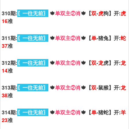
310期:
〖一往无前〗
🍁
单双主②肖
🍁【
双
-
虎
狗】开:
虎
16
准
311期:
〖一往无前〗
🍁
单双主②肖
🍁【
单
-猪兔】开:
蛇
37
准
312期:
〖一往无前〗
🍁
单双主②肖
🍁【
双
-
龙
虎】开:
龙
14
准
313期:
〖一往无前〗
🍁
单双主②肖
🍁【
双
-鼠猴】开:
龙
38
准
314期:
〖一往无前〗
🍁
单双主②肖
🍁【
单
-猪蛇】开:
羊
23
准