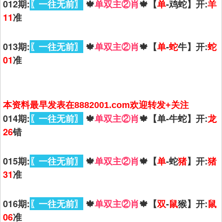
012期:
〖一往无前〗
🍁
单双主②肖
🍁【
单
-鸡蛇】开:
羊
11
准
013期:
〖一往无前〗
🍁
单双主②肖
🍁【
单
-
蛇
牛】开:
蛇
01
准
本资料最早发表在8882001.com欢迎转发+关注
014期:
〖一往无前〗
🍁
单双主②肖
🍁【单-牛蛇】开:
龙
26
错
015期:
〖一往无前〗
🍁
单双主②肖
🍁【
单
-蛇
猪
】开:
猪
31
准
016期:
〖一往无前〗
🍁
单双主②肖
🍁【
双
-
鼠
猴】开:
鼠
06
准