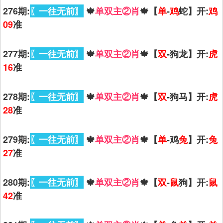
276期:
〖一往无前〗
🍁
单双主②肖
🍁【
单
-
鸡
蛇】开:
鸡
09
准
277期:
〖一往无前〗
🍁
单双主②肖
🍁【
双
-狗龙】开:
虎
16
准
278期:
〖一往无前〗
🍁
单双主②肖
🍁【
双
-狗马】开:
虎
28
准
279期:
〖一往无前〗
🍁
单双主②肖
🍁【
单
-鸡
兔
】开:
兔
27
准
280期:
〖一往无前〗
🍁
单双主②肖
🍁【
双
-
鼠
狗】开:
鼠
42
准