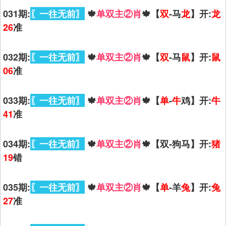
031期:
〖一往无前〗
🍁
单双主②肖
🍁【
双
-马
龙
】开:
龙
26
准
032期:
〖一往无前〗
🍁
单双主②肖
🍁【
双
-马
鼠
】开:
鼠
06
准
033期:
〖一往无前〗
🍁
单双主②肖
🍁【
单
-
牛
鸡】开:
牛
41
准
034期:
〖一往无前〗
🍁
单双主②肖
🍁【双-狗马】开:
猪
19
错
035期:
〖一往无前〗
🍁
单双主②肖
🍁【
单
-羊
兔
】开:
兔
27
准