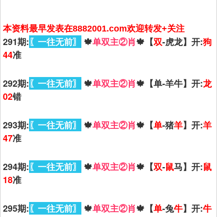
本资料最早发表在8882001.com欢迎转发+关注
291期:
〖一往无前〗
🍁
单双主②肖
🍁【
双
-虎龙】开:
狗
44
准
292期:
〖一往无前〗
🍁
单双主②肖
🍁【单-羊牛】开:
龙
02
错
293期:
〖一往无前〗
🍁
单双主②肖
🍁【
单
-猪
羊
】开:
羊
47
准
294期:
〖一往无前〗
🍁
单双主②肖
🍁【
双
-
鼠
马】开:
鼠
18
准
295期:
〖一往无前〗
🍁
单双主②肖
🍁【
单
-兔
牛
】开:
牛