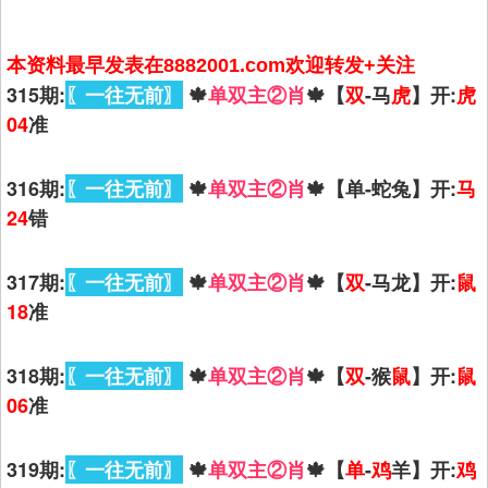
本资料最早发表在8882001.com欢迎转发+关注
315期:
〖一往无前〗
🍁
单双主②肖
🍁【
双
-马
虎
】开:
虎
04
准
316期:
〖一往无前〗
🍁
单双主②肖
🍁【单-蛇兔】开:
马
24
错
317期:
〖一往无前〗
🍁
单双主②肖
🍁【
双
-马龙】开:
鼠
18
准
318期:
〖一往无前〗
🍁
单双主②肖
🍁【
双
-猴
鼠
】开:
鼠
06
准
319期:
〖一往无前〗
🍁
单双主②肖
🍁【
单
-
鸡
羊】开:
鸡