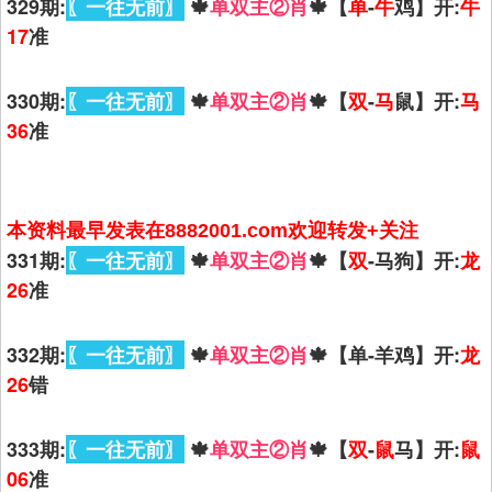
329期:
〖一往无前〗
🍁
单双主②肖
🍁【
单
-
牛
鸡】开:
牛
17
准
330期:
〖一往无前〗
🍁
单双主②肖
🍁【
双
-
马
鼠】开:
马
36
准
本资料最早发表在8882001.com欢迎转发+关注
331期:
〖一往无前〗
🍁
单双主②肖
🍁【
双
-马狗】开:
龙
26
准
332期:
〖一往无前〗
🍁
单双主②肖
🍁【单-羊鸡】开:
龙
26
错
333期:
〖一往无前〗
🍁
单双主②肖
🍁【
双
-
鼠
马】开:
鼠
06
准