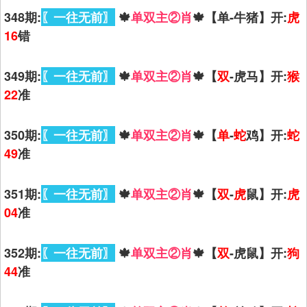
348期:
〖一往无前〗
🍁
单双主②肖
🍁【单-牛猪】开:
虎
16
错
349期:
〖一往无前〗
🍁
单双主②肖
🍁【
双
-虎马】开:
猴
22
准
350期:
〖一往无前〗
🍁
单双主②肖
🍁【
单
-
蛇
鸡】开:
蛇
49
准
351期:
〖一往无前〗
🍁
单双主②肖
🍁【
双
-
虎
鼠】开:
虎
04
准
352期:
〖一往无前〗
🍁
单双主②肖
🍁【
双
-虎鼠】开:
狗
44
准