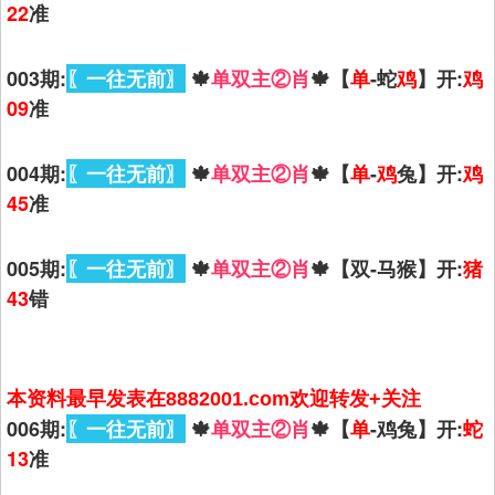
22
准
003期:
〖一往无前〗
🍁
单双主②肖
🍁【
单
-蛇
鸡
】开:
鸡
09
准
004期:
〖一往无前〗
🍁
单双主②肖
🍁【
单
-
鸡
兔】开:
鸡
45
准
005期:
〖一往无前〗
🍁
单双主②肖
🍁【双-马猴】开:
猪
43
错
本资料最早发表在8882001.com欢迎转发+关注
006期:
〖一往无前〗
🍁
单双主②肖
🍁【
单
-鸡兔】开:
蛇
13
准