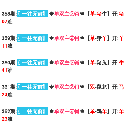
358期:
〖一往无前〗
🍁
单双主②肖
🍁【
单
-
猪
牛】开:
猪
07
准
359期:
〖一往无前〗
🍁
单双主②肖
🍁【
单
-猪
羊
】开:
羊
11
准
360期:
〖一往无前〗
🍁
单双主②肖
🍁【
单
-猪兔】开:
牛
41
准
361期:
〖一往无前〗
🍁
单双主②肖
🍁【
双
-鼠龙】开:
马
24
准
362期:
〖一往无前〗
🍁
单双主②肖
🍁【
单
-鸡
羊
】开:
羊
23
准