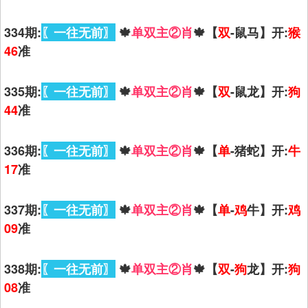
334期:
〖一往无前〗
🍁
单双主②肖
🍁【
双
-鼠马】开:
猴
46
准
335期:
〖一往无前〗
🍁
单双主②肖
🍁【
双
-鼠龙】开:
狗
44
准
336期:
〖一往无前〗
🍁
单双主②肖
🍁【
单
-猪蛇】开:
牛
17
准
337期:
〖一往无前〗
🍁
单双主②肖
🍁【
单
-
鸡
牛】开:
鸡
09
准
338期:
〖一往无前〗
🍁
单双主②肖
🍁【
双
-
狗
龙】开:
狗
08
准