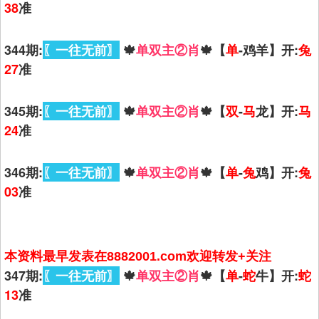
38
准
344期:
〖一往无前〗
🍁
单双主②肖
🍁【
单
-鸡羊】开:
兔
27
准
345期:
〖一往无前〗
🍁
单双主②肖
🍁【
双
-
马
龙】开:
马
24
准
346期:
〖一往无前〗
🍁
单双主②肖
🍁【
单
-
兔
鸡】开:
兔
03
准
本资料最早发表在8882001.com欢迎转发+关注
347期:
〖一往无前〗
🍁
单双主②肖
🍁【
单
-
蛇
牛】开:
蛇
13
准