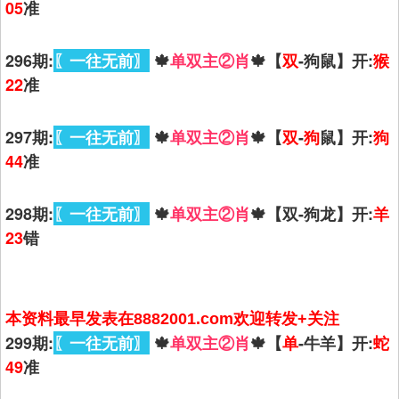
05
准
296期:
〖一往无前〗
🍁
单双主②肖
🍁【
双
-狗鼠】开:
猴
22
准
297期:
〖一往无前〗
🍁
单双主②肖
🍁【
双
-
狗
鼠】开:
狗
44
准
298期:
〖一往无前〗
🍁
单双主②肖
🍁【双-狗龙】开:
羊
23
错
本资料最早发表在8882001.com欢迎转发+关注
299期:
〖一往无前〗
🍁
单双主②肖
🍁【
单
-牛羊】开:
蛇
49
准