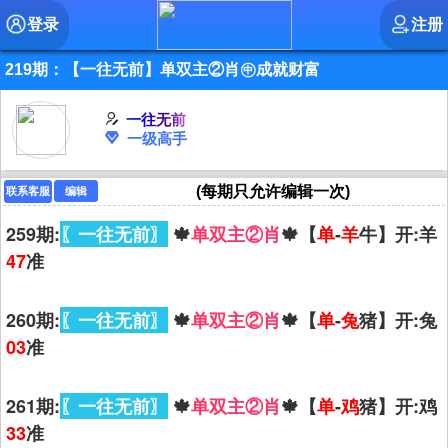
登录
注册
219期：【一往无前】单双主②肖㊥成就财富
一往无前
一级高手
(每期只允许编辑一次)
联系客服
编辑
259期:
〖一往无前〗
🍁
单双主②肖
🍁【
单
-
羊
牛】开:羊
47
准
260期:
〖一往无前〗
🍁
单双主②肖
🍁【
单
-
兔
猪】开:兔
03
准
261期:
〖一往无前〗
🍁
单双主②肖
🍁【
单
-
鸡
猪】开:鸡
33
准