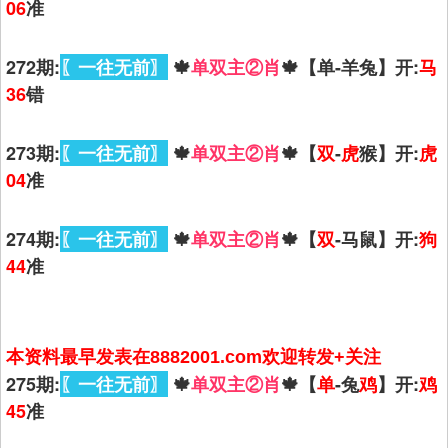
06
准
272期:
〖一往无前〗
🍁
单双主②肖
🍁【单-羊兔】开:
马
36
错
273期:
〖一往无前〗
🍁
单双主②肖
🍁【
双
-
虎
猴】开:
虎
04
准
274期:
〖一往无前〗
🍁
单双主②肖
🍁【
双
-马鼠】开:
狗
44
准
本资料最早发表在8882001.com欢迎转发+关注
275期:
〖一往无前〗
🍁
单双主②肖
🍁【
单
-兔
鸡
】开:
鸡
45
准