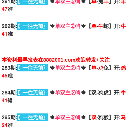
281期:
〖一往无前〗
🍁
单双主②肖
🍁【
单
-兔
羊
】开:
羊
47
准
282期:
〖一往无前〗
🍁
单双主②肖
🍁【
单
-
牛
蛇】开:
牛
41
准
本资料最早发表在8882001.com欢迎转发+关注
283期:
〖一往无前〗
🍁
单双主②肖
🍁【
单
-
鸡
兔】开:
鸡
45
准
284期:
〖一往无前〗
🍁
单双主②肖
🍁【双-狗虎】开:
牛
41
错
285期:
〖一往无前〗
🍁
单双主②肖
🍁【
双
-狗猴】开:
马
24
准