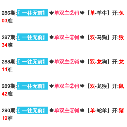
286期:
〖一往无前〗
🍁
单双主②肖
🍁【
单
-羊牛】开:
兔
03
准
287期:
〖一往无前〗
🍁
单双主②肖
🍁【
双
-马狗】开:
猴
34
准
288期:
〖一往无前〗
🍁
单双主②肖
🍁【
双
-
龙
狗】开:
龙
14
准
289期:
〖一往无前〗
🍁
单双主②肖
🍁【
双
-龙猴】开:
鼠
42
准
290期:
〖一往无前〗
🍁
单双主②肖
🍁【
单
-蛇羊】开:
猪
19
准