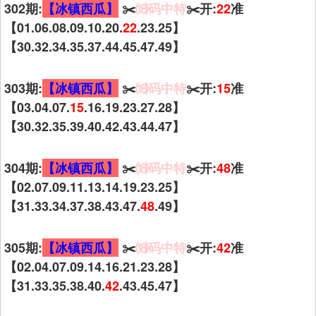
302期:
【冰镇西瓜】
✂️
⒅码中特
✂️开:
22
准
【01.06.08.09.10.20.
22
.23.25】
【30.32.34.35.37.44.45.47.49】
303期:
【冰镇西瓜】
✂️
⒅码中特
✂️开:
15
准
【03.04.07.
15
.16.19.23.27.28】
【30.32.35.39.40.42.43.44.47】
304期:
【冰镇西瓜】
✂️
⒅码中特
✂️开:
48
准
【02.07.09.11.13.14.19.23.25】
【31.33.34.37.38.43.47.
48
.49】
305期:
【冰镇西瓜】
✂️
⒅码中特
✂️开:
42
准
【02.04.07.09.14.16.21.23.28】
【31.33.35.38.40.
42
.43.45.47】