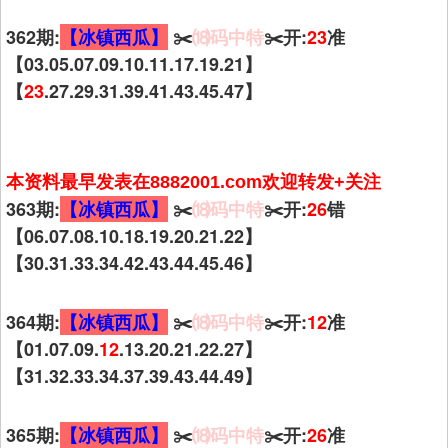
362期:
【冰镇西瓜】
✂️
⒅码中特
✂️开:
23
准
【03.05.07.09.10.11.17.19.21】
【
23
.27.29.31.39.41.43.45.47】
本资料最早发表在8882001.com欢迎转发+关注
363期:
【冰镇西瓜】
✂️
⒅码中特
✂️开:
26
错
【06.07.08.10.18.19.20.21.22】
【30.31.33.34.42.43.44.45.46】
364期:
【冰镇西瓜】
✂️
⒅码中特
✂️开:
12
准
【01.07.09.
12
.13.20.21.22.27】
【31.32.33.34.37.39.43.44.49】
365期:
【冰镇西瓜】
✂️
⒅码中特
✂️开:
26
准