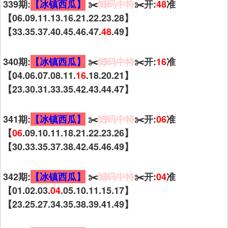
339期:
【冰镇西瓜】
✂️
⒅码中特
✂️开:
48
准
【06.09.11.13.16.21.22.23.28】
【33.35.37.40.45.46.47.
48
.49】
340期:
【冰镇西瓜】
✂️
⒅码中特
✂️开:
16
准
【04.06.07.08.11.
16
.18.20.21】
【23.30.31.33.35.42.43.44.47】
341期:
【冰镇西瓜】
✂️
⒅码中特
✂️开:
06
准
【
06
.09.10.11.18.21.22.23.26】
【30.33.35.37.38.42.45.46.49】
342期:
【冰镇西瓜】
✂️
⒅码中特
✂️开:
04
准
【01.02.03.
04
.05.10.11.15.17】
【23.25.27.34.35.38.39.41.49】