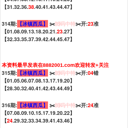
【31.32.36.
38
.40.41.43.44.47】
314期:
【冰镇西瓜】
✂️
⒅码中特
✂️开:
23
准
【01.08.09.13.18.20.21.
23
.27】
【32.33.35.37.39.42.44.45.47】
本资料最早发表在8882001.com欢迎转发+关注
315期:
【冰镇西瓜】
✂️
⒅码中特
✂️开:
04
错
【01.05.06.07.08.13.17.19.20】
【28.30.32.40.41.42.43.44.49】
316期:
【冰镇西瓜】
✂️
⒅码中特
✂️开:
24
准
【07.08.09.10.15.17.19.20.22】
【
24
.29.32.33.34.39.41.43.46】