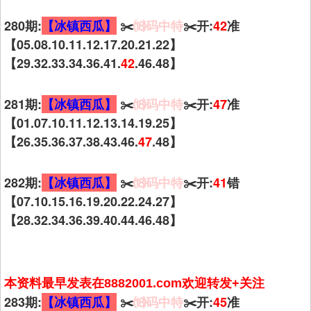
280期:
【冰镇西瓜】
✂️
⒅码中特
✂️开:
42
准
【05.08.10.11.12.17.20.21.22】
【29.32.33.34.36.41.
42
.46.48】
281期:
【冰镇西瓜】
✂️
⒅码中特
✂️开:
47
准
【01.07.10.11.12.13.14.19.25】
【26.35.36.37.38.43.46.
47
.48】
282期:
【冰镇西瓜】
✂️
⒅码中特
✂️开:
41
错
【07.10.15.16.19.20.22.24.27】
【28.32.34.36.39.40.44.46.48】
本资料最早发表在8882001.com欢迎转发+关注
283期:
【冰镇西瓜】
✂️
⒅码中特
✂️开:
45
准