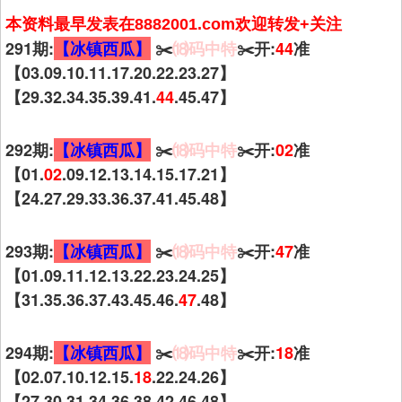
本资料最早发表在8882001.com欢迎转发+关注
291期:
【冰镇西瓜】
✂️
⒅码中特
✂️开:
44
准
【03.09.10.11.17.20.22.23.27】
【29.32.34.35.39.41.
44
.45.47】
292期:
【冰镇西瓜】
✂️
⒅码中特
✂️开:
02
准
【01.
02
.09.12.13.14.15.17.21】
【24.27.29.33.36.37.41.45.48】
293期:
【冰镇西瓜】
✂️
⒅码中特
✂️开:
47
准
【01.09.11.12.13.22.23.24.25】
【31.35.36.37.43.45.46.
47
.48】
294期:
【冰镇西瓜】
✂️
⒅码中特
✂️开:
18
准
【02.07.10.12.15.
18
.22.24.26】
【27.30.31.34.36.38.42.46.48】