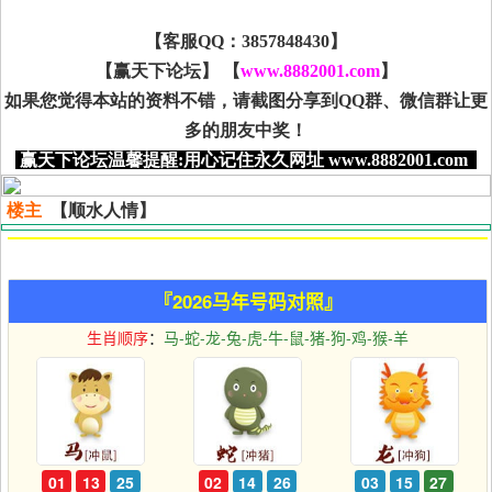
【客服QQ：3857848430】
【赢天下论坛】 【
www.8882001.com
】
如果您觉得本站的资料不错，请截图分享到QQ群、微信群让更
多的朋友中奖！
赢天下论坛温馨提醒:用心记住永久网址 www.8882001.com
楼主
【顺水人情】