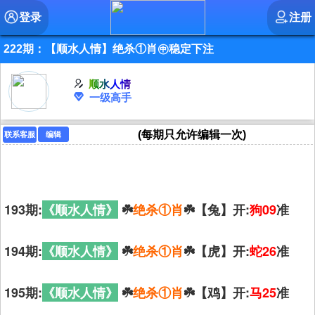
登录
注册
222期：【顺水人情】绝杀①肖㊥稳定下注
顺水人情
一级高手
(每期只允许编辑一次)
联系客服
编辑
193期:
《顺水人情》
☘️
绝杀①肖
☘️【兔】开:
狗09
准
194期:
《顺水人情》
☘️
绝杀①肖
☘️【虎】开:
蛇26
准
195期:
《顺水人情》
☘️
绝杀①肖
☘️【鸡】开:
马25
准