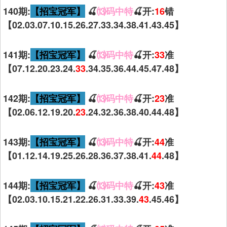
140期:
【招宝冠军】
🍒
⒀码中特
🍒开:
16
错
【02.03.07.10.15.26.27.33.34.38.41.43.45】
141期:
【招宝冠军】
🍒
⒀码中特
🍒开:
33
准
【07.12.20.23.24.
33
.34.35.36.44.45.47.48】
142期:
【招宝冠军】
🍒
⒀码中特
🍒开:
23
准
【02.06.12.19.20.
23
.24.32.36.38.40.44.48】
143期:
【招宝冠军】
🍒
⒀码中特
🍒开:
44
准
【01.12.14.19.25.26.28.36.37.38.41.
44
.48】
144期:
【招宝冠军】
🍒
⒀码中特
🍒开:
43
准
【02.03.10.15.21.22.26.31.33.39.
43
.45.46】