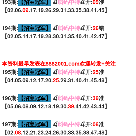
193期:
【招宝冠军】
🍒
⒀码中特
🍒开:
09
准
【02.06.
09
.17.19.26.29.31.33.35.38.41.45】
194期:
【招宝冠军】
🍒
⒀码中特
🍒开:
26
错
【02.05.14.17.19.28.30.31.35.40.41.42.47】
本资料最早发表在8882001.com欢迎转发+关注
195期:
【招宝冠军】
🍒
⒀码中特
🍒开:
25
准
【04.05.09.12.17.20.
25
.29.31.40.41.45.48】
196期:
【招宝冠军】
🍒
⒀码中特
🍒开:
39
准
【05.06.08.09.12.18.19.30.
39
.41.42.43.44】
197期:
【招宝冠军】
🍒
⒀码中特
🍒开:
08
准
【02.
08
.12.21.23.24.26.30.33.35.38.47.48】