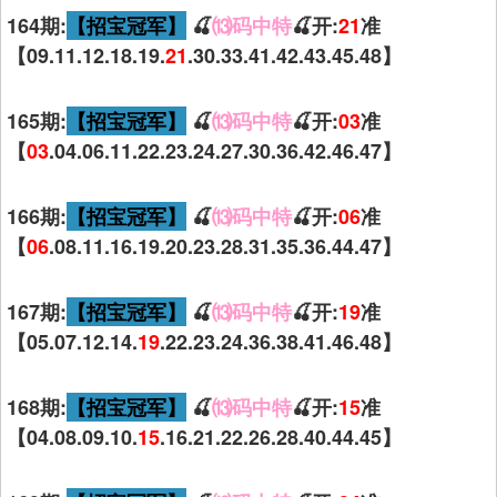
164期:
【招宝冠军】
🍒
⒀码中特
🍒开:
21
准
【09.11.12.18.19.
21
.30.33.41.42.43.45.48】
165期:
【招宝冠军】
🍒
⒀码中特
🍒开:
03
准
【
03
.04.06.11.22.23.24.27.30.36.42.46.47】
166期:
【招宝冠军】
🍒
⒀码中特
🍒开:
06
准
【
06
.08.11.16.19.20.23.28.31.35.36.44.47】
167期:
【招宝冠军】
🍒
⒀码中特
🍒开:
19
准
【05.07.12.14.
19
.22.23.24.36.38.41.46.48】
168期:
【招宝冠军】
🍒
⒀码中特
🍒开:
15
准
【04.08.09.10.
15
.16.21.22.26.28.40.44.45】