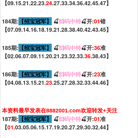
【09.15.21.22.23.
24
.27.33.34.36.42.45.47】
184期:
【招宝冠军】
🍒
⒀码中特
🍒开:
01
错
【07.09.14.16.18.19.21.28.38.40.42.43.45】
185期:
【招宝冠军】
🍒
⒀码中特
🍒开:
36
准
【02.06.07.09.11.20.21.23.32.33.
36
.38.43】
186期:
【招宝冠军】
🍒
⒀码中特
🍒开:
23
准
【04.08.13.15.21.
23
.25.27.28.32.33.44.46】
本资料最早发表在8882001.com欢迎转发+关注
187期:
【招宝冠军】
🍒
⒀码中特
🍒开:
01
准
【
01
.03.05.06.15.17.19.20.27.29.30.32.44】