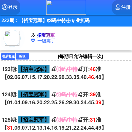
登录
注册
222期：【招宝冠军】⒀码中特㊥专业抓码
招宝冠军
一级高手
(每期只允许编辑一次)
联系客服
编辑
123期:
【招宝冠军】
🍒
⒀码中特
🍒开:
46
准
【02.06.07.15.17.20.22.28.33.35.40.
46
.48】
124期:
【招宝冠军】
🍒
⒀码中特
🍒开:
39
准
【01.04.09.16.20.22.25.26.29.30.34.45.
39
】
125期:
【招宝冠军】
🍒
⒀码中特
🍒开:
31
准
【
31
.06.07.12.13.14.16.19.21.22.24.44.49】