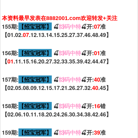
本资料最早发表在8882001.com欢迎转发+关注
155期:
【招宝冠军】
🍒
⒀码中特
🍒开:
07
准
【01.02.
07
.12.13.14.15.25.27.37.46.48.49】
156期:
【招宝冠军】
🍒
⒀码中特
🍒开:
01
准
【
01
.11.15.16.20.27.32.33.35.39.42.44.47】
157期:
【招宝冠军】
🍒
⒀码中特
🍒开:
40
准
【02.05.08.09.12.15.17.21.26.27.32.
40
.45】
158期:
【招宝冠军】
🍒
⒀码中特
🍒开:
16
错
【02.06.10.11.18.20.24.26.30.34.38.42.46】
159期:
【招宝冠军】
🍒
⒀码中特
🍒开:
39
准