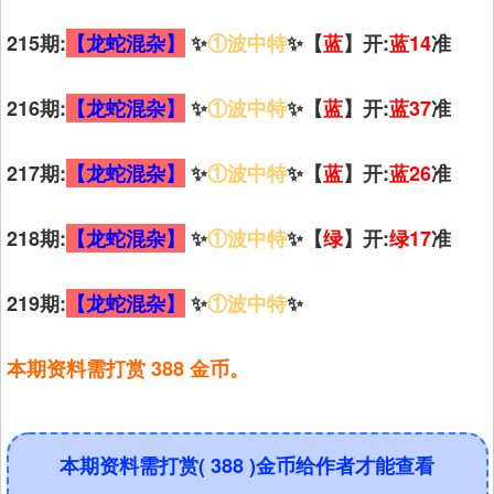
215期:
【龙蛇混杂】
✨
①波中特
✨【
蓝
】开:
蓝14
准
216期:
【龙蛇混杂】
✨
①波中特
✨【
蓝
】开:
蓝37
准
217期:
【龙蛇混杂】
✨
①波中特
✨【
蓝
】开:
蓝26
准
218期:
【龙蛇混杂】
✨
①波中特
✨【
绿
】开:
绿17
准
219期:
【龙蛇混杂】
✨
①波中特
✨
本期资料需打赏 388 金币。
本期资料需打赏( 388 )金币给作者才能查看