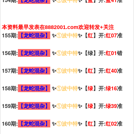
154期:
【龙蛇混杂】
✨
①波中特
✨【
蓝
】开:
蓝41
准
本资料最早发表在8882001.com欢迎转发+关注
155期:
【龙蛇混杂】
✨
①波中特
✨【
红
】开:
红07
准
156期:
【龙蛇混杂】
✨
①波中特
✨【绿】开:
红01
错
157期:
【龙蛇混杂】
✨
①波中特
✨【
红
】开:
红40
准
158期:
【龙蛇混杂】
✨
①波中特
✨【
绿
】开:
绿16
准
159期:
【龙蛇混杂】
✨
①波中特
✨【
绿
】开:
绿39
准
160期:
【龙蛇混杂】
✨
①波中特
✨【
红
】开:
红02
准