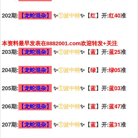
202期:
【龙蛇混杂】
✨
①波中特
✨【
红
】开:
红40
准
本资料最早发表在8882001.com欢迎转发+关注
203期:
【龙蛇混杂】
✨
①波中特
✨【
蓝
】开:
蓝25
准
204期:
【龙蛇混杂】
✨
①波中特
✨【
绿
】开:
绿05
准
205期:
【龙蛇混杂】
✨
①波中特
✨【
蓝
】开:
蓝03
准
206期:
【龙蛇混杂】
✨
①波中特
✨【
蓝
】开:
蓝47
准
207期:
【龙蛇混杂】
✨
①波中特
✨【
蓝
】开:
蓝31
准