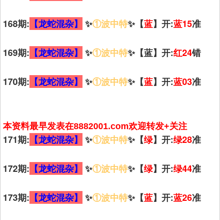
168期:
【龙蛇混杂】
✨
①波中特
✨【
蓝
】开:
蓝15
准
169期:
【龙蛇混杂】
✨
①波中特
✨【蓝】开:
红24
错
170期:
【龙蛇混杂】
✨
①波中特
✨【
蓝
】开:
蓝03
准
本资料最早发表在8882001.com欢迎转发+关注
171期:
【龙蛇混杂】
✨
①波中特
✨【
绿
】开:
绿28
准
172期:
【龙蛇混杂】
✨
①波中特
✨【
绿
】开:
绿44
准
173期:
【龙蛇混杂】
✨
①波中特
✨【
蓝
】开:
蓝26
准