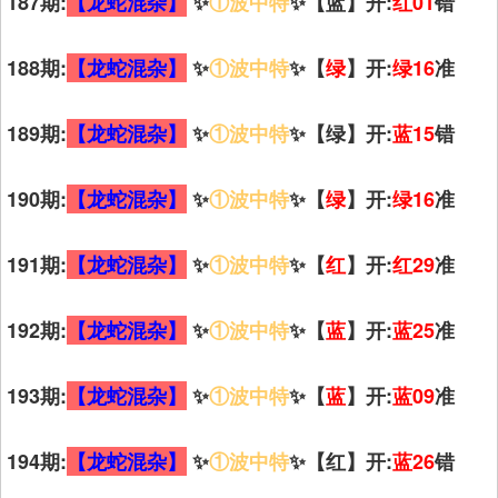
187期:
【龙蛇混杂】
✨
①波中特
✨【蓝】开:
红01
错
188期:
【龙蛇混杂】
✨
①波中特
✨【
绿
】开:
绿16
准
189期:
【龙蛇混杂】
✨
①波中特
✨【绿】开:
蓝15
错
190期:
【龙蛇混杂】
✨
①波中特
✨【
绿
】开:
绿16
准
191期:
【龙蛇混杂】
✨
①波中特
✨【
红
】开:
红29
准
192期:
【龙蛇混杂】
✨
①波中特
✨【
蓝
】开:
蓝25
准
193期:
【龙蛇混杂】
✨
①波中特
✨【
蓝
】开:
蓝09
准
194期:
【龙蛇混杂】
✨
①波中特
✨【红】开:
蓝26
错