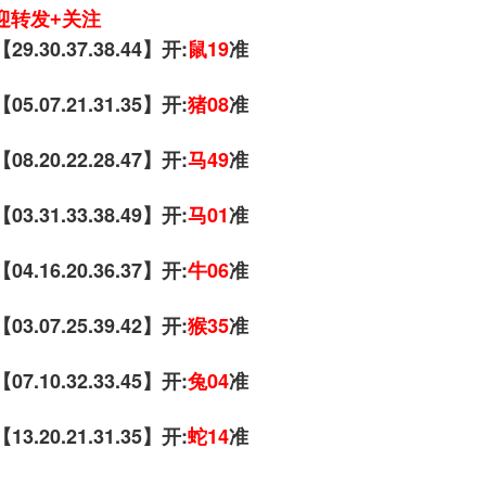
欢迎转发+关注
【29.30.37.38.44】开:
鼠19
准
【05.07.21.31.35】开:
猪08
准
【08.20.22.28.47】开:
马49
准
【03.31.33.38.49】开:
马01
准
【04.16.20.36.37】开:
牛06
准
【03.07.25.39.42】开:
猴35
准
【07.10.32.33.45】开:
兔04
准
【13.20.21.31.35】开:
蛇14
准