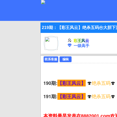
219期：【彩王风云】绝杀五码㊥大胆下
彩王风云
一级高手
联系客服
编辑
190期:
【彩王风云】
🍄
绝杀五码
🍄
191期:
【彩王风云】
🍄
绝杀五码
🍄
本资料最早发表在8882001.com