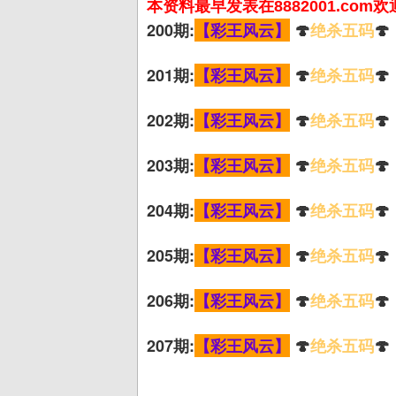
本资料最早发表在8882001.com
200期:
【彩王风云】
🍄
绝杀五码
🍄
201期:
【彩王风云】
🍄
绝杀五码
🍄
202期:
【彩王风云】
🍄
绝杀五码
🍄
203期:
【彩王风云】
🍄
绝杀五码
🍄
204期:
【彩王风云】
🍄
绝杀五码
🍄
205期:
【彩王风云】
🍄
绝杀五码
🍄
206期:
【彩王风云】
🍄
绝杀五码
🍄
207期:
【彩王风云】
🍄
绝杀五码
🍄