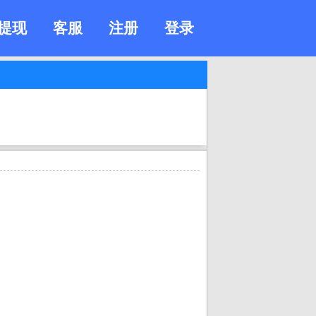
提现
客服
注册
登录