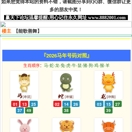
如果您觉得本站的资料不错，请截图分享到QQ群、微信群让更
多的朋友中奖！
赢天下论坛温馨提醒:用心记住永久网址 www.8882001.com
楼主
【能歌善舞】