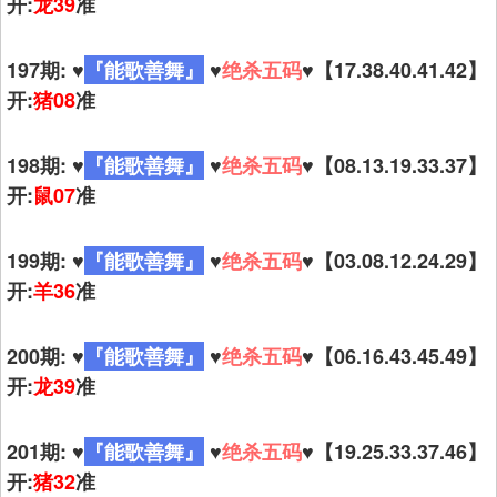
开:
龙39
准
197期: ♥️
『能歌善舞』
♥️
绝杀五码
♥️【17.38.40.41.42】
开:
猪08
准
198期: ♥️
『能歌善舞』
♥️
绝杀五码
♥️【08.13.19.33.37】
开:
鼠07
准
199期: ♥️
『能歌善舞』
♥️
绝杀五码
♥️【03.08.12.24.29】
开:
羊36
准
200期: ♥️
『能歌善舞』
♥️
绝杀五码
♥️【06.16.43.45.49】
开:
龙39
准
201期: ♥️
『能歌善舞』
♥️
绝杀五码
♥️【19.25.33.37.46】
开:
猪32
准