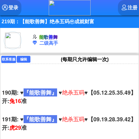
登录
注册
219期：【能歌善舞】绝杀五码㊥成就财富
能歌善舞
二级高手
(每期只允许编辑一次)
联系客服
编辑
190期: ♥️
『能歌善舞』
♥️
绝杀五码
♥️【05.12.25.35.49】
开:
兔16
准
191期: ♥️
『能歌善舞』
♥️
绝杀五码
♥️【09.19.28.39.42】
开:
虎29
准