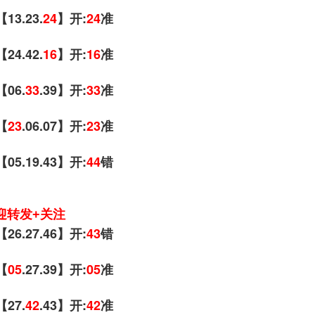
【13.23.
24
】开:
24
准
【24.42.
16
】开:
16
准
【06.
33
.39】开:
33
准
【
23
.06.07】开:
23
准
【05.19.43】开:
44
错
欢迎转发+关注
【26.27.46】开:
43
错
【
05
.27.39】开:
05
准
【27.
42
.43】开:
42
准