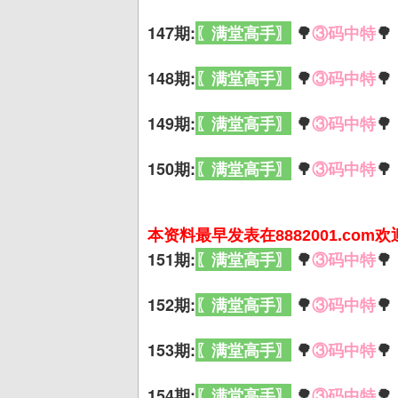
147期:
〖满堂高手〗
🌳
③码中特
🌳
148期:
〖满堂高手〗
🌳
③码中特
🌳
149期:
〖满堂高手〗
🌳
③码中特
🌳
150期:
〖满堂高手〗
🌳
③码中特
🌳
本资料最早发表在8882001.com
151期:
〖满堂高手〗
🌳
③码中特
🌳
152期:
〖满堂高手〗
🌳
③码中特
🌳
153期:
〖满堂高手〗
🌳
③码中特
🌳
154期:
〖满堂高手〗
🌳
③码中特
🌳