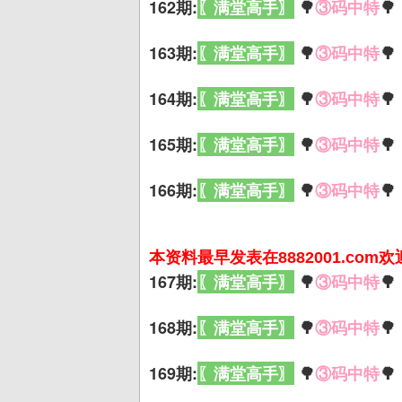
162期:
〖满堂高手〗
🌳
③码中特
🌳
163期:
〖满堂高手〗
🌳
③码中特
🌳
164期:
〖满堂高手〗
🌳
③码中特
🌳
165期:
〖满堂高手〗
🌳
③码中特
🌳
166期:
〖满堂高手〗
🌳
③码中特
🌳
本资料最早发表在8882001.com
167期:
〖满堂高手〗
🌳
③码中特
🌳
168期:
〖满堂高手〗
🌳
③码中特
🌳
169期:
〖满堂高手〗
🌳
③码中特
🌳