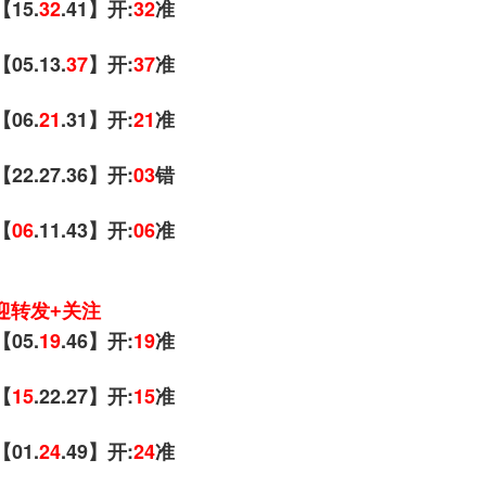
【15.
32
.41】开:
32
准
【05.13.
37
】开:
37
准
【06.
21
.31】开:
21
准
【22.27.36】开:
03
错
【
06
.11.43】开:
06
准
欢迎转发+关注
【05.
19
.46】开:
19
准
【
15
.22.27】开:
15
准
【01.
24
.49】开:
24
准