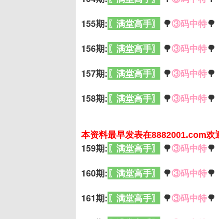
155期:
〖满堂高手〗
🌳
③码中特
🌳
156期:
〖满堂高手〗
🌳
③码中特
🌳
157期:
〖满堂高手〗
🌳
③码中特
🌳
158期:
〖满堂高手〗
🌳
③码中特
🌳
本资料最早发表在8882001.com
159期:
〖满堂高手〗
🌳
③码中特
🌳
160期:
〖满堂高手〗
🌳
③码中特
🌳
161期:
〖满堂高手〗
🌳
③码中特
🌳