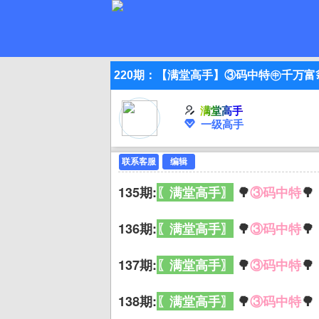
220期：【满堂高手】③码中特㊥千万富
满堂高手
一级高手
联系客服
编辑
135期:
〖满堂高手〗
🌳
③码中特
🌳
136期:
〖满堂高手〗
🌳
③码中特
🌳
137期:
〖满堂高手〗
🌳
③码中特
🌳
138期:
〖满堂高手〗
🌳
③码中特
🌳