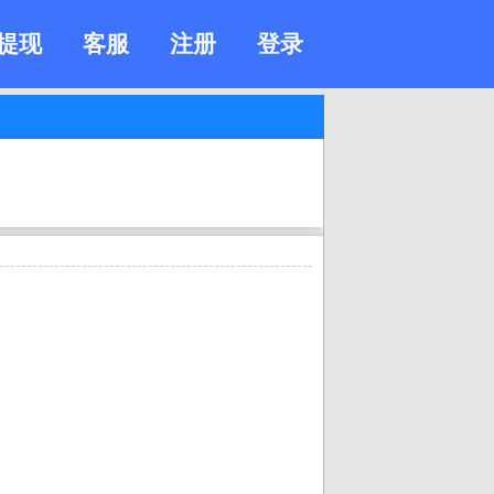
提现
客服
注册
登录