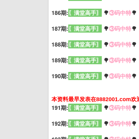
186期:
〖满堂高手〗
🌳
③码中特
🌳
187期:
〖满堂高手〗
🌳
③码中特
🌳
188期:
〖满堂高手〗
🌳
③码中特
🌳
189期:
〖满堂高手〗
🌳
③码中特
🌳
190期:
〖满堂高手〗
🌳
③码中特
🌳
本资料最早发表在8882001.com
191期:
〖满堂高手〗
🌳
③码中特
🌳
192期:
〖满堂高手〗
🌳
③码中特
🌳