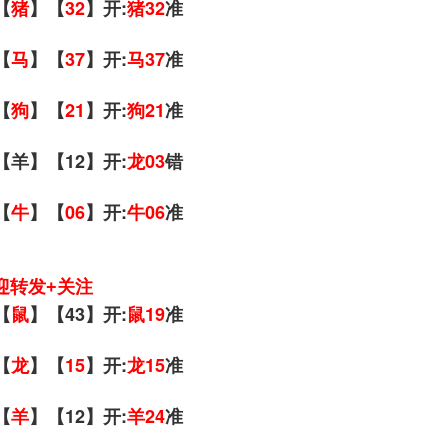
【
猪
】【
32
】开:
猪32
准
【
马
】【
37
】开:
马37
准
【
狗
】【
21
】开:
狗21
准
【羊】【12】开:
龙03
错
【
牛
】【
06
】开:
牛06
准
欢迎转发+关注
【
鼠
】【43】开:
鼠19
准
【
龙
】【
15
】开:
龙15
准
【
羊
】【12】开:
羊24
准