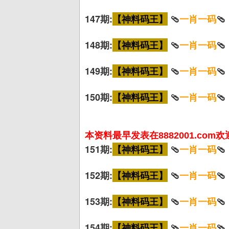
147期:
【神料码王】
🩴
一肖一码
🩴
148期:
【神料码王】
🩴
一肖一码
🩴
149期:
【神料码王】
🩴
一肖一码

150期:
【神料码王】
🩴
一肖一码
🩴
本资料最早发表在8882001.com
151期:
【神料码王】
🩴
一肖一码
🩴
152期:
【神料码王】
🩴
一肖一码
🩴
153期:
【神料码王】
🩴
一肖一码
🩴
154期:
【神料码王】
🩴
一肖一码
