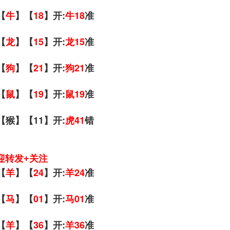
【
牛
】【
18
】开:
牛18
准
【
龙
】【
15
】开:
龙15
准
【
狗
】【
21
】开:
狗21
准
【
鼠
】【
19
】开:
鼠19
准
【猴】【11】开:
虎41
错
欢迎转发+关注
【
羊
】【
24
】开:
羊24
准
【
马
】【
01
】开:
马01
准
【
羊
】【
36
】开:
羊36
准