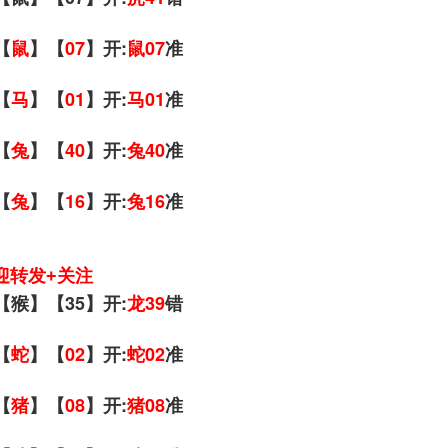
【
鼠
】【
07
】开:
鼠07
准
【
马
】【
01
】开:
马01
准
【
兔
】【
40
】开:
兔40
准
【
兔
】【
16
】开:
兔16
准
欢迎转发+关注
【猴】【35】开:
龙39
错
【
蛇
】【
02
】开:
蛇02
准
【
猪
】【
08
】开:
猪08
准