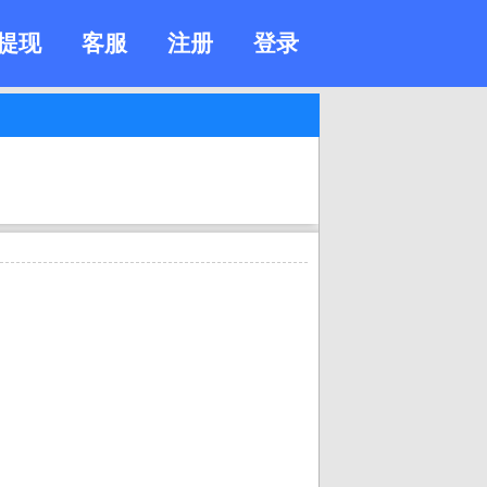
提现
客服
注册
登录