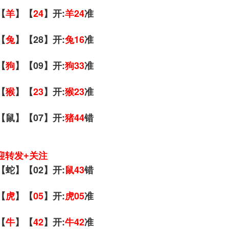
【
羊
】【
24
】开:
羊24
准
【
兔
】【28】开:
兔16
准
【
狗
】【09】开:
狗33
准
【
猴
】【
23
】开:
猴23
准
【鼠】【07】开:
猪44
错
欢迎转发+关注
【蛇】【02】开:
鼠43
错
【
虎
】【
05
】开:
虎05
准
【
牛
】【
42
】开:
牛42
准